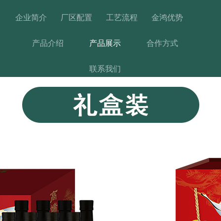
企业简介
厂区配置
工艺流程
金鸿优势
产品介绍
产品展示
合作方式
联系我们
产品中心
首页
产品
关于
案例
新闻
联系
留言
首页
产品展示
产品展示
亚麻籽油家族
-
-
-