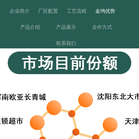
企业简介
厂区配置
工艺流程
金鸿优势
产品介绍
产品展示
合作方式
联系我们
产品中心
首页
产品
关于
案例
新闻
联系
留言
首页
金鸿优势
金鸿优势
市场目前份额
-
-
-